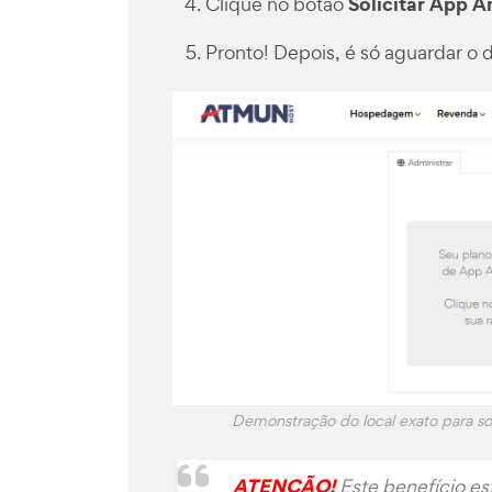
Solicitar App A
Clique no botão
Pronto! Depois, é só aguardar o
Demonstração do local exato para so
ATENÇÃO!
Este benefício es