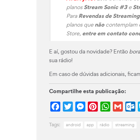
Stream Sonic #3
St
planos
e
Revendas de Streaming
Para
não
planos que
contemplam o
entre em contato con
Store,
E aí, gostou da novidade? Então
bor
sua rádio!
Em caso de dúvidas adicionais, fica
Compartilhe esta publicação:
Facebook
Twitter
Messenge
Pinteres
What
Gm
Tags:
android
app
rádio
streaming