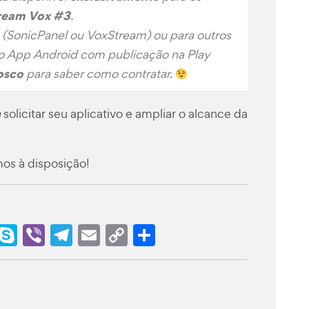
ream Vox #3
.
(
SonicPanel
ou
VoxStream
) ou para outros
 App Android com publicação na Play
osco
para saber como contratar.
a
solicitar seu aplicativo e ampliar o alcance da
mos à disposição!
r
t
sApp
ail
Outlook.com
Skype
Viber
Telegram
Email
Copy
Share
Link