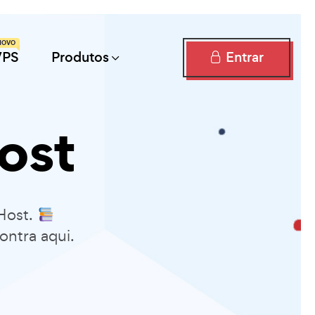
NOVO
Entrar
VPS
Produtos
ost
Host.
ontra aqui.