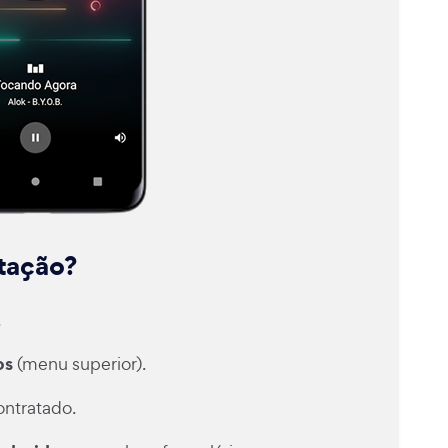
itação?
.
os
(menu superior).
ntratado.