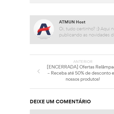
ATMUN Host
Oi, tudo certinho?
:)
Aqui n
publicando as novidades da
ANTERIOR
[ENCERRADA] Ofertas Relâmpa
– Receba até 50% de desconto 
nossos produtos!
DEIXE UM COMENTÁRIO