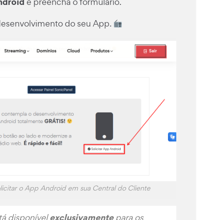
ndroid
e preencha o formulário.
 desenvolvimento do seu App.
licitar o App Android em sua Central do Cliente
exclusivamente
tá disponível
para os