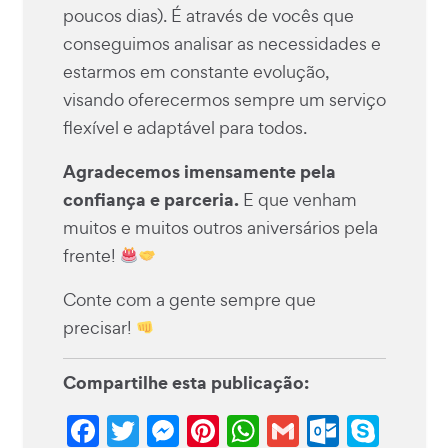
poucos dias). É através de vocês que
conseguimos analisar as necessidades e
estarmos em constante evolução,
visando oferecermos sempre um serviço
flexível e adaptável para todos.
Agradecemos imensamente pela
confiança e parceria.
E que venham
muitos e muitos outros aniversários pela
frente!
Conte com a gente sempre que
precisar!
Compartilhe esta publicação:
Facebook
Twitter
Messenger
Pinterest
WhatsApp
Gmail
Outlo
Sky