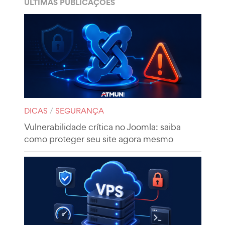
ÚLTIMAS PUBLICAÇÕES
DICAS
/
SEGURANÇA
Vulnerabilidade crítica no Joomla: saiba
como proteger seu site agora mesmo