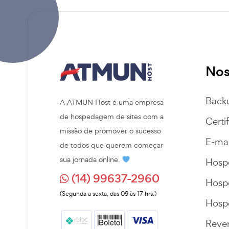
Nos
Back
A ATMUN Host é uma empresa
de hospedagem de sites com a
Certi
missão de promover o sucesso
E-mai
de todos que querem começar
sua jornada online.
Hos
(14) 99637-2960
Hos
(Segunda a sexta, das 09 às 17 hrs.)
Hosp
Reve