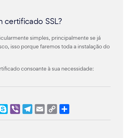
certificado SSL?
icularmente simples, principalmente se já
o, isso porque faremos toda a instalação do
rtificado consoante à sua necessidade:
r
t
sApp
ail
Outlook.com
Skype
Viber
Telegram
Email
Copy
Share
Link