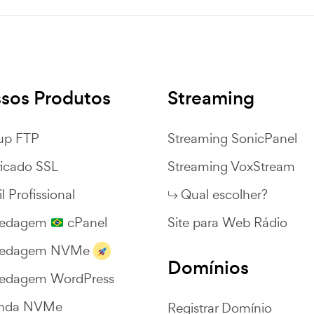
sos Produtos
Streaming
up FTP
Streaming SonicPanel
ficado SSL
Streaming VoxStream
l Profissional
Qual escolher?
pedagem
cPanel
Site para Web Rádio
pedagem NVMe
Domínios
edagem WordPress
nda NVMe
Registrar Domínio