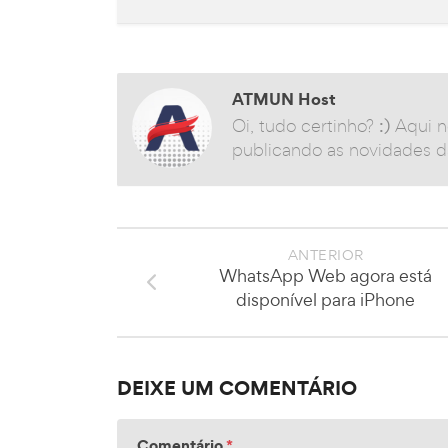
ATMUN Host
Oi, tudo certinho?
:)
Aqui n
publicando as novidades da
ANTERIOR
WhatsApp Web agora está
disponível para iPhone
DEIXE UM COMENTÁRIO
Comentário
*