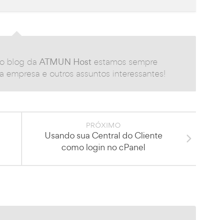
o blog da
ATMUN Host
estamos sempre
 empresa e outros assuntos interessantes!
PRÓXIMO
Usando sua Central do Cliente
como login no cPanel