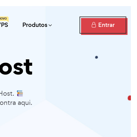
NOVO
Entrar
VPS
Produtos
ost
Host.
ontra aqui.