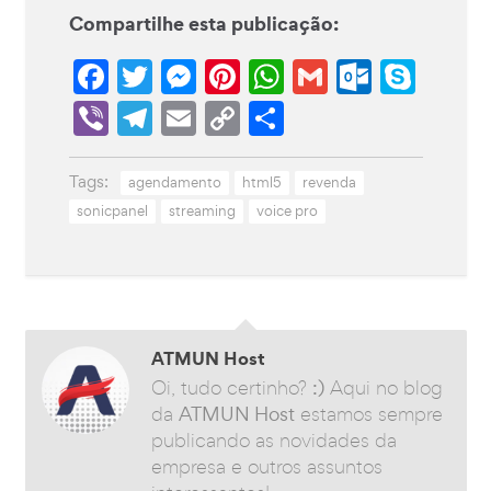
Compartilhe esta publicação:
Facebook
Twitter
Messenger
Pinterest
WhatsApp
Gmail
Outlo
Sky
Viber
Telegram
Email
Copy
Share
Link
Tags:
agendamento
html5
revenda
sonicpanel
streaming
voice pro
ATMUN Host
Oi, tudo certinho?
:)
Aqui no blog
da
ATMUN Host
estamos sempre
publicando as novidades da
empresa e outros assuntos