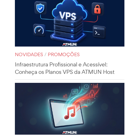
NOVIDADES
/
PROMOÇÕES
Infraestrutura Profissional e Acessível:
Conheça os Planos VPS da ATMUN Host