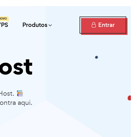
NOVO
Entrar
VPS
Produtos
ost
Host.
ontra aqui.