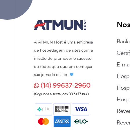
Nos
Back
A ATMUN Host é uma empresa
de hospedagem de sites com a
Certi
missão de promover o sucesso
E-mai
de todos que querem começar
sua jornada online.
Hos
(14) 99637-2960
Hos
(Segunda a sexta, das 09 às 17 hrs.)
Hosp
Reve
Reve