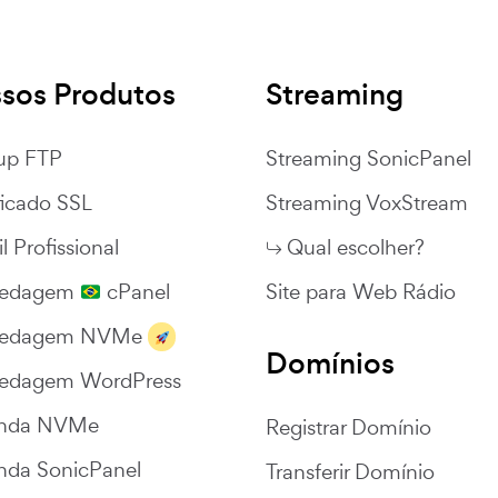
sos Produtos
Streaming
up FTP
Streaming SonicPanel
ficado SSL
Streaming VoxStream
l Profissional
Qual escolher?
pedagem
cPanel
Site para Web Rádio
pedagem NVMe
Domínios
edagem WordPress
nda NVMe
Registrar Domínio
nda SonicPanel
Transferir Domínio