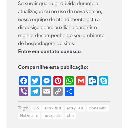
Se surgir qualquer dúvida durante a
atualização ou no uso da nova versão,
nossa equipe de atendimento está à
disposição para auxiliar e garantir o
melhor desempenho do seu ambiente
de hospedagem de sites.
Entre em contato conosco
.
Compartilhe esta publicação:
Facebook
Twitter
Messenger
Pinterest
WhatsApp
Gmail
Outlo
Sky
Viber
Telegram
Email
Copy
Share
Link
Tags:
8.5
array_first
array_last
clone with
NoDiscard
novidades
php