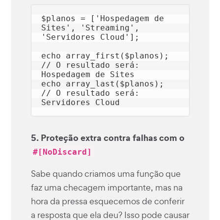
$planos
 = [
'Hospedagem de 
Sites'
, 
'Streaming'
, 
'Servidores Cloud'
];

echo
 array_first(
$planos
); 
// O resultado será: 
Hospedagem de Sites
echo
 array_last(
$planos
);  
// O resultado será: 
Servidores Cloud
5. Proteção extra contra falhas com o
#[NoDiscard]
Sabe quando criamos uma função que
faz uma checagem importante, mas na
hora da pressa esquecemos de conferir
a resposta que ela deu? Isso pode causar