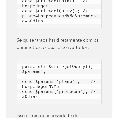
echo $uri->getPath();  // 
hospedagem

echo $uri->getQuery(); // 
plano=HospedagemNVMe&promoca
Se quiser trabalhar diretamente com os
parâmetros, o ideal é convertê-los:
parse_str($uri->getQuery(), 
$params);

echo $params['plano'];    // 
HospedagemNVMe

echo $params['promocao']; // 
30dias
Isso elimina a necessidade de