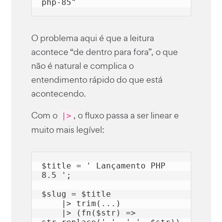
php-85"
O problema aqui é que a leitura
acontece “de dentro para fora”, o que
não é natural e complica o
entendimento rápido do que está
acontecendo.
Com o
, o fluxo passa a ser linear e
|>
muito mais legível:
$title 
= 
' Lançamento PHP 
8.5 '
;

$slug 
= 
$title

|> 
trim
(...)

    |> (fn(
$str
) => 