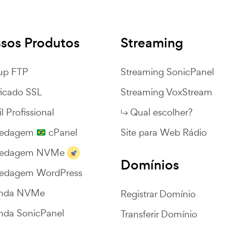
sos Produtos
Streaming
up FTP
Streaming SonicPanel
ficado SSL
Streaming VoxStream
l Profissional
Qual escolher?
pedagem
cPanel
Site para Web Rádio
pedagem NVMe
Domínios
edagem WordPress
nda NVMe
Registrar Domínio
nda SonicPanel
Transferir Domínio