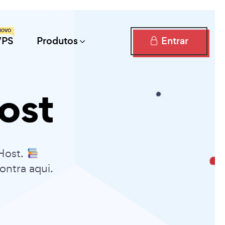
NOVO
Entrar
VPS
Produtos
ost
Host.
ontra aqui.