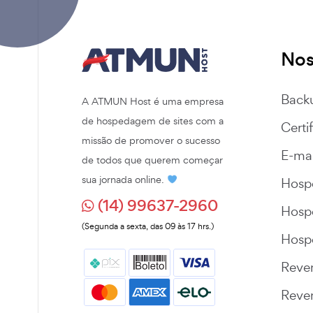
Nos
Back
A ATMUN Host é uma empresa
de hospedagem de sites com a
Certi
missão de promover o sucesso
E-mai
de todos que querem começar
sua jornada online.
Hos
(14) 99637-2960
Hos
(Segunda a sexta, das 09 às 17 hrs.)
Hosp
Reve
Reve