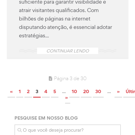
suficiente para garantir visibilidade e
atrair visitantes qualificados. Com
bilhões de páginas na internet
disputando atenção, é essencial adotar
estratégias...
CONTINUAR LENDO
Página 3 de 30
«
1
2
3
4
5
...
10
20
30
...
»
Últi
»
PESQUISE EM NOSSO BLOG